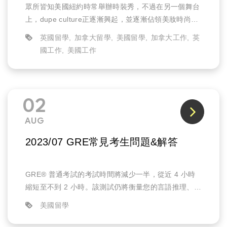
眾所皆知美國紐約時常舉辦時裝秀，不過在另一個舞台
上，dupe culture正逐漸興起，並逐漸佔領美妝時尚
界。
英國留學
加拿大留學
美國留學
加拿大工作
英
「同款品文化」代表著年輕世代在對待歐美服飾品牌、
國工作
美國工作
精品、奢侈品上的新...
02
AUG
2023/07 GRE常見考生問題&解答
GRE® 普通考試的考試時間將減少一半，從近 4 小時
縮短至不到 2 小時。該測試仍將衡量您的言語推理、定
量推理、批判性思維和分析性寫作技能，但每個部分都
美國留學
會更短。