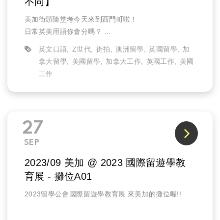
不同】
美加街頭隨堂考今天來到西門町啦！
日常英美用語你會分嗎？
內褲的英、美說法有什麼差別！
英文口語
Z世代
街拍
澳洲留學
英國留學
加
留學的選擇是英國好還是美國好？
拿大留學
美國留學
加拿大工作
英國工作
美國
快來看看街訪的同學們怎麼說吧！
工作
27
SEP
2023/09 美加 @ 2023 國際留遊學教
育展 - 攤位A01
2023留學公會國際留遊學教育展 來美加的攤位喔!!