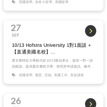
英國留學
加拿大留學
美國留學
27
SEP
10/13 Hofstra University 1對1面談 +
【直通美國名校】...
霍夫斯特拉大學校代於10/13親自來台，提供一對一諮
詢面談，提供最完整的大學、研究所申請資訊、條件需
求、以及說明攻讀該校科系如何幫助未來就業的發展。
美國留學
雅思
托福
美國工作
美加講座
26