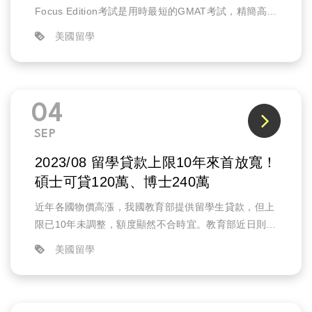
Focus Edition考試是用時最短的GMAT考試，精簡高效
的GMAT Focus考試讓申請者只需預留短短6周備...
美國留學
04
SEP
2023/08 留學貸款上限10年來首放寬！
碩士可貸120萬、博士240萬
近年各國物價高漲，我國教育部提供留學生貸款，但上
限已10年未調整，額度顯然不合時宜。教育部近日則正
式修正「教育部補助留學生就學貸款辦法」條文放寬貸
美國留學
款總額，修讀碩士者貸款總額從過去的...