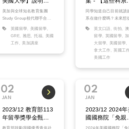
美國大學】說明會
集 - 【這些科系
(實體)
大學生都在幹
美加與全球知名教育集團
同學知道自己目前就讀
嘛？】
Study Group校代聯手合
系在做什麼嗎？未來想
作，獨家分析美國的就業市
什麼工作？
英國留學
美國留學
英文口語
街拍
場，以及2025就業熱門科系
有些系的出路甚廣，你
GRE
雅思
托福
美國
留學
英國留學
選擇。除了入學申請介紹，
對未來要從事什麼樣的
工作
美加講座
大留學
美國留學
更解析哪些具備前景且含金
而感到迷茫嗎？
拿大工作
英國工
量高的科系，可以幫助你實
常聽到「畢業即失業」
美國工作
現...
際情況真的這麼糟糕嗎
不...
02
02
JAN
JAN
2023/12 教育部113
2023/12 2024
年留學獎學金甄試
國國務院「免親
1/10報名
面談簽證」新政
教育部鼓勵我國優秀青年赴
2024年美國國務院「