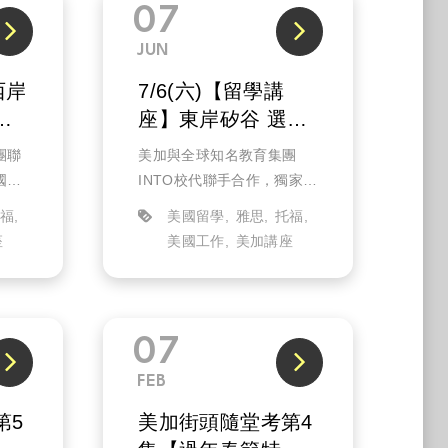
07
JUN
西岸
7/6(六)【留學講
資
座】東岸矽谷 選擇
GEORGE MASON
團聯
美加與全球知名教育集團
優勢解析(實體)
國西
INTO校代聯手合作，獨家分
的美
析2025就業熱門科系選擇以
托福
美國留學
雅思
托福
還有
及美國的就業市場。除了
座
美國工作
美加講座
選
George Mason University
留在
入學申請介紹，更解析有哪
些具備前景...
07
FEB
第5
美加街頭隨堂考第4