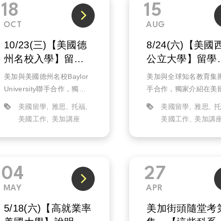
18
15
OCT
AUG
10/23(三)【美國德
8/24(六)【美國
州名校入學】留學
公立大學】留學
資訊日(實體)
訊日(實體)
美加與美國德州名校Baylor
美加與全球知名教育集
University聯手合作，獨家
手合作，獨家介紹在美
邀請學校代表招生官親自蒞
岸學費競爭力及CP值高
美國留學
雅思
托福
美國留學
雅思
臨演說，介紹大學研究所申
國公立名校入學條件，
美國工作
美加講座
美國工作
美加講
請準備攻略，以及2025年熱
2025年的熱門就業科系
門就業科系選擇，幫助你實
擇，幫助你實現畢業後
現畢業後留在美...
美國工作的夢想！
04
27
MAY
APR
5/18(六)【高就業率
美加街頭隨堂考