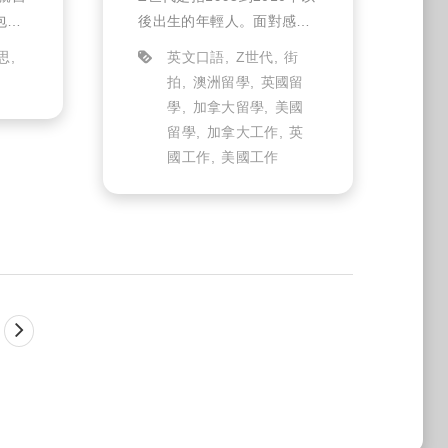
生
包，
後出生的年輕人。面對感
。
情，相較於傳統有哪些世代
思
英文口語
Z世代
街
差異的想法？時下歐美年輕
拍
澳洲留學
英國留
人，對於「愛」的形式與文
學
加拿大留學
美國
化有哪些？這些單字課本沒
留學
加拿大工作
英
教，在國外社群交友卻常常
國工作
美國工作
看得到...