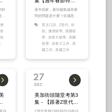
的
集【過年春節特
集】
的科
過年回家，最怕被親戚長輩
從事
問的問題是什麼？你滿意今
年公司發的年終獎金嗎？或
澳洲
英文口語
Z世代
街
有從
者還是學生的你，期待今年
加拿
拍
澳洲留學
英國留
工作
紅包拿多少錢？還是別想那
加
學
加拿大留學
美國
麼多，過年放假有沒有計畫
作
留學
加拿大工作
英
，實
想做的事情？這些每次親戚
國工作
美國工作
？
聚餐的經典問...
27
DEC
年美
美加街頭隨堂考第3
自
集 - 【跟著Z世代談
策
情說愛】
免親自
Z世代是指1995到2010年以