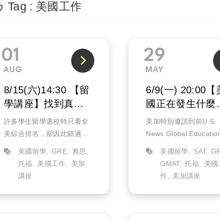
Tag : 美國工作
01
29
AUG
MAY
8/15(六)14:30 【留
6/9(一) 20:00
學講座】找到真正
國正在發生什麼
適合你的美國名校
事？】線上講座
許多學生留學選校時只看全
美加特別邀請到前U.S.
(實體)
美綜合排名，卻因此錯過擁
News Global Educati
有頂尖專業科系與優異就業
中華區域品牌總監，分
美國留學
GRE
雅思
美國留學
SAT
G
資源的好學校。本次講座將
前最新的美國現況，解
托福
美國工作
美加
GMAT
托福
美國
由學校代表親自解析四所美
今美國留學的關鍵趨勢
講座
作
美加講座
國名校，帶你深入了解各校
興趣到美國留學深造的
特色、專業就業導向科系、
一定不容錯過！...
與未來職涯發...