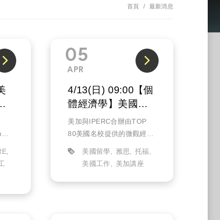
首頁
最新消息
05
APR
【美
4/13(日) 09:00【個
體經濟學】美國大
學先修課程旁聽(實
美加與IPERC合辦由TOP
體)
on大
80美國名校提供的微觀經濟
享目
學旁聽課程，包含外師上課
RE
美國留學
雅思
托福
析現
以及課後中師的複習，讓你
工
美國工作
美加講座
！有
搶先體驗1:1還原美式課堂的
你，
教學模式。立即填單送出，
我們將盡快與您確認，寄
送...