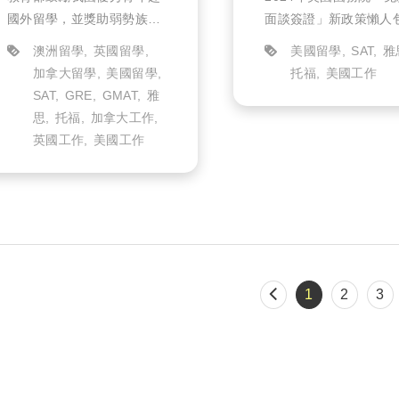
懶人包，尤其學
國外留學，並獎助弱勢族群
面談簽證」新政策懶人
簽證...
學子赴海外（不含大陸地區
尤其學生簽證將受影響
澳洲留學
英國留學
美國留學
SAT
雅
及香港、澳門）知名大學攻
加拿大留學
美國留學
托福
美國工作
讀博碩士學位，自民國92年
SAT
GRE
GMAT
雅
起設立教育部留學獎學金，
思
托福
加拿大工作
113年留學獎學金甄試報名
英國工作
美國工作
將於明...
1
2
3