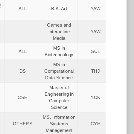
Xue 
樂
ALL
B.A. Art
YAW
Institu
術高
Games and
Xue 
Interactive
YAW
Institu
Media
術高
MS in
ALL
SCL
台灣
Biotechnology
MS in
台科大(碩
DS
Computational
THJ
大
Data Science
Master of
Engineering in
CSE
YCK
淡江
Computer
Science
MS. Information
San Jos
OTHERS
Systems
CYH
Unive
Management