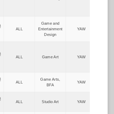
Game and
Xue 
樂
ALL
Entertainment
YAW
Institu
Design
術高
Xue 
樂
ALL
Game Art
YAW
Institu
術高
Xue 
樂
Game Arts,
ALL
YAW
Institu
BFA
術高
Xue 
樂
ALL
Studio Art
YAW
Institu
術高