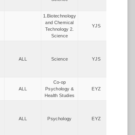
1.Biotechnology
and Chemical
上海市
YJS
Technology 2.
國
Science
上海市
ALL
Science
YJS
國
Co-op
ALL
Psychology &
EYZ
建國
Health Studies
ALL
Psychology
EYZ
建國