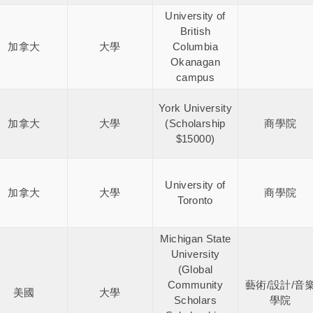
University of
British
加拿大
大學
Columbia
Okanagan
campus
York University
加拿大
大學
(Scholarship
商學院
$15000)
University of
加拿大
大學
商學院
Toronto
Michigan State
University
(Global
Community
藝術/設計/音
美國
大學
Scholars
學院