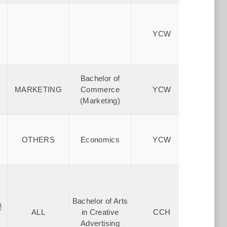
Reg
Chris
YCW
Academ
Cana
Reg
Bachelor of
Chris
MARKETING
Commerce
YCW
Academ
(Marketing)
Cana
Reg
Chris
OTHERS
Economics
YCW
Academ
Cana
Bachelor of Arts
樂
上海市
ALL
in Creative
CCH
國
Advertising