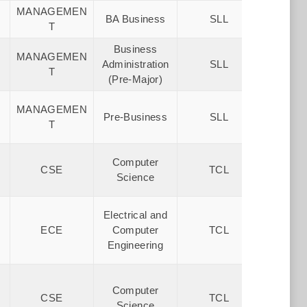
MANAGEMEN
BA Business
SLL
T
Business
MANAGEMEN
Administration
SLL
T
(Pre-Major)
MANAGEMEN
Pre-Business
SLL
T
Computer
Green 
CSE
TCL
Science
Coll
Electrical and
Green 
ECE
Computer
TCL
Coll
Engineering
Computer
Green 
CSE
TCL
Science
Coll