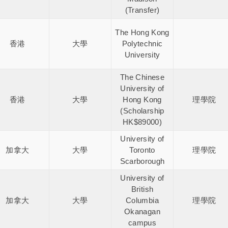
(Transfer)
The Hong Kong
香港
大學
Polytechnic
University
The Chinese
University of
香港
大學
Hong Kong
理學院
(Scholarship
HK$89000)
University of
加拿大
大學
Toronto
理學院
Scarborough
University of
British
加拿大
大學
Columbia
理學院
Okanagan
campus