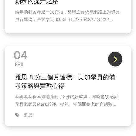
期班的提升之路
兩年前我曾考過一次托福，當時主要依靠網路上的資源
自行準備，最後拿到 91 分（L:27 / R:22 / S:22 /
W:20）。由於該成績已過期，加上為了未來留學做準
備，我希望這次能突破100分，因此決定利用暑假報名
美加托福的暑期密集班課程。選擇美加的原因之一，是
因為家人過去曾在這裡補習，對教學品質相當信任。
04
FEB
雅思 8 分三個月達標：美加學員的備
考策略與實戰心得
我認為我很幸運地達到了8分的好成績，同時也須感謝
季容老師與Mark老師。從第一堂課開始老師介紹聽、
說、讀、寫的評分標準以及考試的題數、時間分配等等
雅思
注意事項，讓學生理解考官打分數的底層邏輯，而不是
一開始直接瘋狂做題，這讓我對整個考試有一個通盤的
了解。