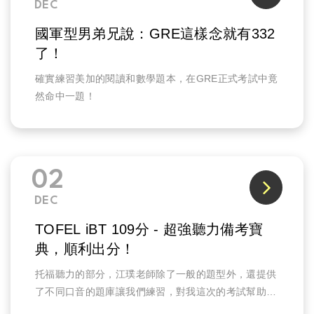
DEC
國軍型男弟兄說：GRE這樣念就有332
了！
確實練習美加的閱讀和數學題本，在GRE正式考試中竟
然命中一題！
02
DEC
TOFEL iBT 109分 - 超強聽力備考寶
典，順利出分！
托福聽力的部分，江璞老師除了一般的題型外，還提供
了不同口音的題庫讓我們練習，對我這次的考試幫助非
常大。因為我就在最後一個題組時碰到了不同口音的考