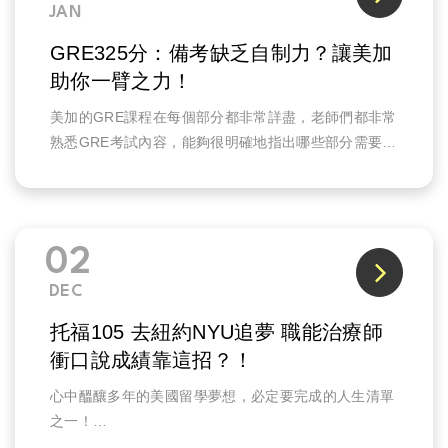
JAN
GRE325分：備考缺乏自制力？讓美加
助你一臂之力！
美加的GRE課程在每個部分都非常詳盡，老師們都非常
熟悉GRE考試內容，能夠很明確地指出哪些部分需要特
別記熟，因此非常推薦美加，老師們多年的教學經驗以
及大量的講義與真題一定能夠讓準備考試的過程更加順
利。
02
DEC
托福105 去紐約NYU追夢 職能治療師
衝口說成績靠這招？！
心中醞釀多年的美國留學夢想，必定要完成的人生清單
之一！
漫長的備考期讓自信越來越低落，這時候該如何是好？