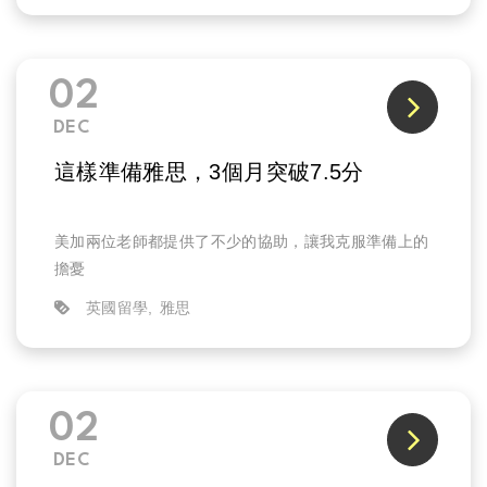
題！托福閱讀的部分，能熟知托福出題方向及解題技
巧，仍能提升做題效率及答對率的關鍵所在！
02
DEC
這樣準備雅思，3個月突破7.5分
美加兩位老師都提供了不少的協助，讓我克服準備上的
擔憂
英國留學
雅思
02
DEC