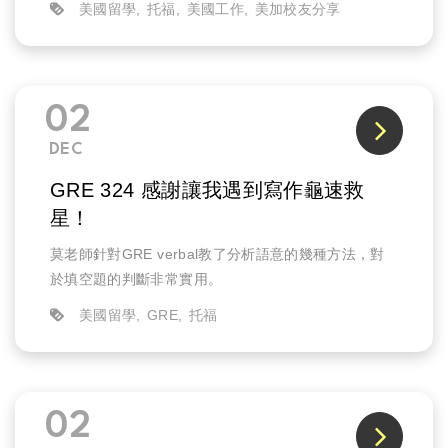
美國留學
托福
美國工作
美加校友分享
職能治療師高分經驗無藏私分享～踏入職場仍有機會出
國再進修！
02
DEC
GRE 324 感謝讓我遇到寫作龜速救
星！
莫老師針對GRE verbal教了分析語意的幾種方法，對
於填空題的判斷非常實用。
美國留學
GRE
托福
02