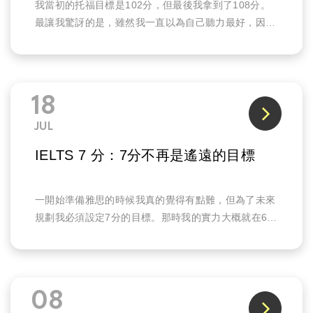
我當初的托福目標是102分，但最後我拿到了108分。
最讓我驚訝的是，雖然我一直以為自己聽力最好，因為
平常常看英文的Youtube影片，但最後閱讀進步很多，
拿到了四個部分的最高分。
18
JUL
IELTS 7 分：7分不再是遙遠的目標
一開始準備雅思的時候我真的覺得有點難，但為了未來
規劃我必須設定7分的目標。那時我的實力大概就在6-
6.5分左右，很多地方都還不太穩，不管是口說還是寫
作，常常不知道該怎麼講、怎麼寫比較自然。那時候7
分對我來說真的是一個很遙遠的目標。
08