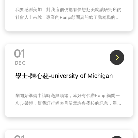
我要感謝美加，對我這個仍抱有夢想赴美就讀研究所的
社會人士來說，專業的Fanpi顧問真的給了我稱職的幫
助，省下了我許多時間跟精力。
01
DEC
學士-陳心慈-university of Michigan
剛開始準備申請時毫無頭緒，幸好有代辦Fanpi顧問一
步步帶領，幫我訂行程表且留意許多學校的訊息，重點
是在選學校時，給我許多很棒的意見