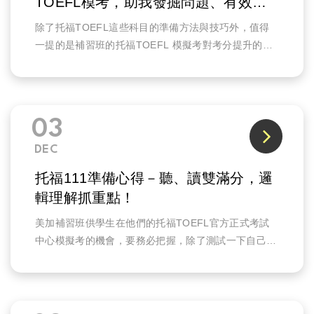
TOEFL模考，助我發掘問題、有效改
善！
除了托福TOEFL這些科目的準備方法與技巧外，值得
一提的是補習班的托福TOEFL 模擬考對考分提升的幫
助很大！
03
DEC
托福111準備心得－聽、讀雙滿分，邏
輯理解抓重點！
美加補習班供學生在他們的托福TOEFL官方正式考試
中心模擬考的機會，要務必把握，除了測試一下自己的
實力外，還可以模擬各種干擾，這些在真正托福
TOEFL考試都會遇到，所以務必去參加。