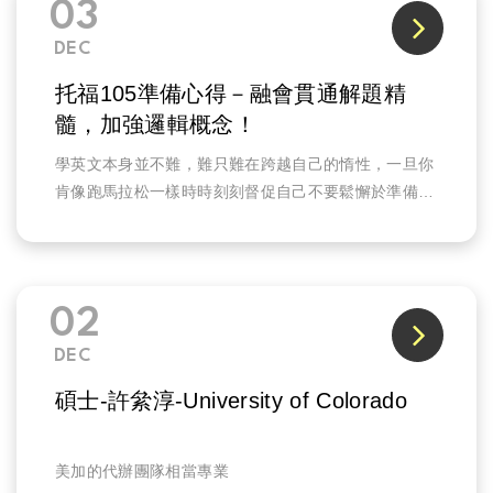
03
DEC
托福105準備心得－融會貫通解題精
髓，加強邏輯概念！
學英文本身並不難，難只難在跨越自己的惰性，一旦你
肯像跑馬拉松一樣時時刻刻督促自己不要鬆懈於準備托
福TOEFL，要考好真的不是一件難事。
02
DEC
碩士-許絫淳-University of Colorado
美加的代辦團隊相當專業