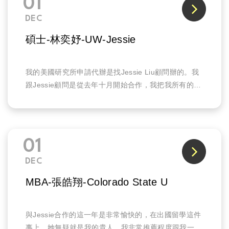
01
DEC
碩士-林奕妤-UW-Jessie
我的美國研究所申請代辦是找Jessie Liu顧問辦的。我
跟Jessie顧問是從去年十月開始合作，我把我所有的成
績單等資料都交給她，並告訴她我想留學的州後，她很
快速的幫我整理出20所化工相關的研究所。同時，她請
我將履歷表跟讀書計畫還有老師推薦函的初稿寫好，我
跟她e-mail來來回回改了許多次讀書計畫的內容。
01
DEC
MBA-張皓翔-Colorado State U
與Jessie合作的這一年是非常愉快的，在出國留學這件
事上，她無疑就是我的貴人，我非常推薦程度跟我一樣