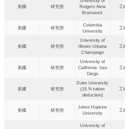
University of
美國
研究所
Rutgers-New
工程
Brunswick
Columbia
美國
研究所
工程
University
University of
美國
研究所
Illinois-Urbana
工程
Champaign
University of
美國
研究所
California- San
工程
Diego
Duke University
美國
研究所
(15 % tuition
工程
deduction)
Johns Hopkins
美國
研究所
工程
University
University of