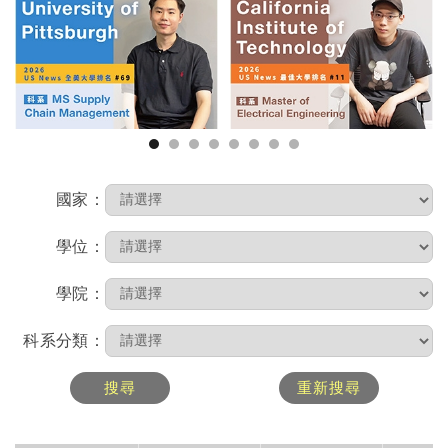
1
2
3
4
5
6
7
8
國家：
學位：
學院：
科系分類：
搜尋
重新搜尋