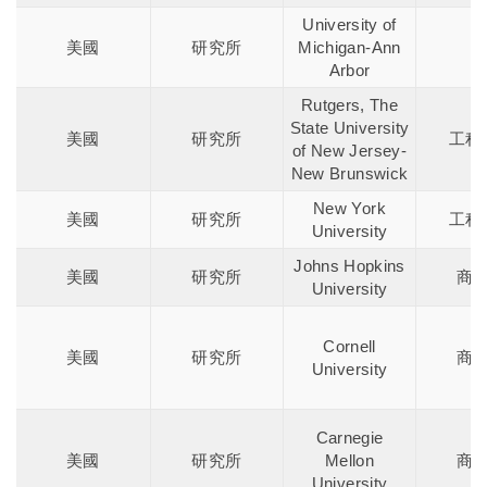
University of
美國
研究所
Michigan-Ann
Arbor
Rutgers, The
State University
美國
研究所
工程
of New Jersey-
New Brunswick
New York
美國
研究所
工程
University
Johns Hopkins
美國
研究所
商
University
Cornell
美國
研究所
商
University
Carnegie
美國
研究所
Mellon
商
University