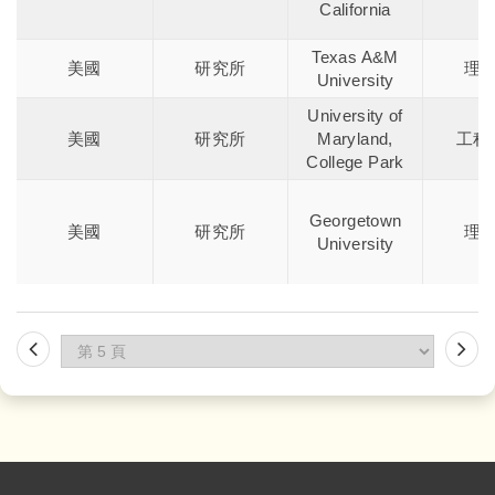
California
Texas A&M
美國
研究所
理
University
University of
美國
研究所
Maryland,
工程
College Park
Georgetown
美國
研究所
理
University