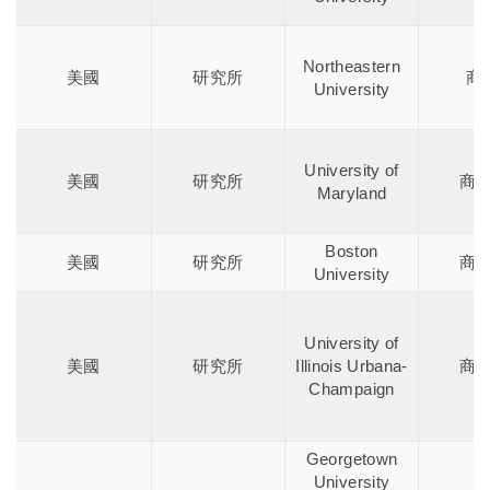
Northeastern
美國
研究所
商
University
University of
美國
研究所
商
Maryland
Boston
美國
研究所
商
University
University of
美國
研究所
Illinois Urbana-
商
Champaign
Georgetown
University