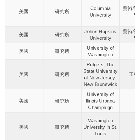
Columbia
藝術/設
美國
研究所
University
學
Johns Hopkins
藝術/設
美國
研究所
University
學
University of
美國
研究所
Washington
Rutgers, The
State University
美國
研究所
工程
of New Jersey-
New Brunswick
University of
美國
研究所
Illinois Urbana-
Champaign
Washington
美國
研究所
University in St.
Louis