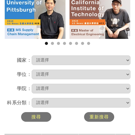
1
2
3
4
5
6
7
8
國家：
學位：
學院：
科系分類：
搜尋
重新搜尋