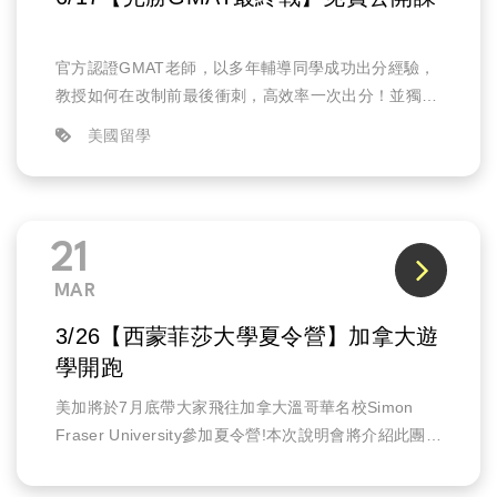
官方認證GMAT老師，以多年輔導同學成功出分經驗，
教授如何在改制前最後衝刺，高效率一次出分！並獨家
解析新制出題方向及各題型拿分要領！
美國留學
21
MAR
3/26【西蒙菲莎大學夏令營】加拿大遊
學開跑
美加將於7月底帶大家飛往加拿大溫哥華名校Simon
Fraser University參加夏令營!本次說明會將介紹此團的
行程及活動規劃。想要讓孩子留下一個美好的暑假回
憶，爸爸媽媽們...