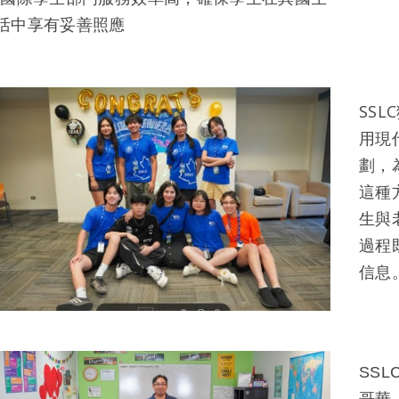
活中享有妥善照應
SS
用現
劃，
這種
生與
過程
信息
SS
哥華