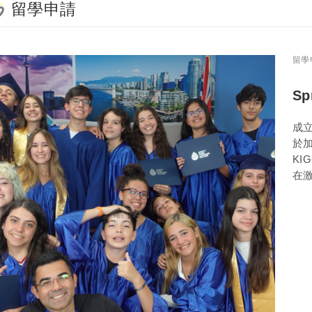
留學申請
留學
Sp
成立
於加
KI
在