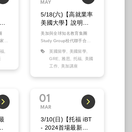
MAY
5/18(六)【高就業率
擇
美國大學】說明會
ON
(實體)
團
美加與全球知名教育集團
獨家分
Study Group校代聯手合
選擇以
作，獨家分析美國的就業市
托福
英國留學
美國留學
了
場，以及2025就業熱門科系
座
GRE
雅思
托福
美國
ity
選擇。除了入學申請介紹，
工作
美加講座
有哪
更解析哪些具備前景且含金
量高的科系，可以幫助你實
現...
01
MAR
 最
3/10(日)【托福 iBT
方
- 2024首場最新考