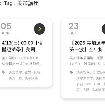
Tag : 美加講座
05
23
APR
DEC
4/13(日) 09:00【個
【2025 美加週
體經濟學】美國大
第一波】全年折
學先修課程旁聽(實
優惠最大
美加與IPERC合辦由TOP
美加週年慶開跑！托福
體)
80美國名校提供的微觀經濟
TOEFL、雅思IELTS、
學旁聽課程，包含外師上課
等課程價格下殺全年度
美國留學
雅思
托福
澳洲留學
英國留
以及課後中師的複習，讓你
低！
美國工作
美加講座
加拿大留學
美國
搶先體驗1:1還原美式課堂的
夢想去美國、加拿大、
多益
SAT
GRE
教學模式。立即填單送出，
留學的你，絕對不能錯
思
托福
美加講
我們將盡快與您確認，寄
現在報名正是時候！
送...