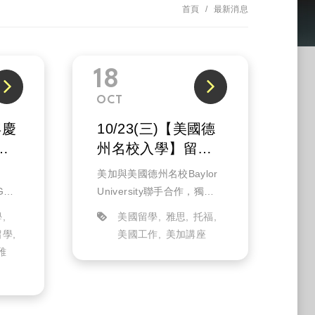
首頁
最新消息
18
OCT
年慶
10/23(三)【美國德
扣
州名校入學】留學
資訊日(實體)
美加與美國德州名校Baylor
GRE
University聯手合作，獨家
最
邀請學校代表招生官親自蒞
學
美國留學
雅思
托福
臨演說，介紹大學研究所申
留學
美國工作
美加講座
英國
請準備攻略，以及2025年熱
雅
過！
門就業科系選擇，幫助你實
座
現畢業後留在美...