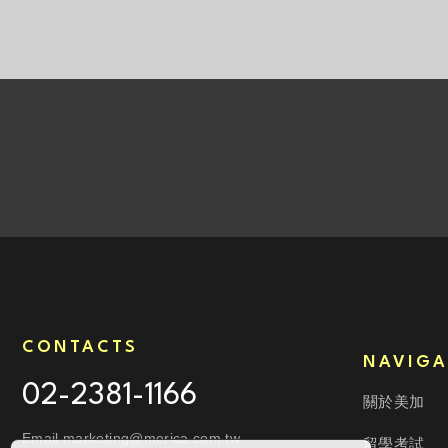
CONTACTS
NAVIGA
02-2381-1166
關於美加
Email marketing@merica.com.tw
留學考試