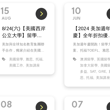
15
10
AUG
JUN
8/24(六)【美國西岸
【2024 美加週
公立大學】留學資
慶】全年折扣優
訊日(實體)
最大(已結束)
美加與全球知名教育集團聯
美加週年慶開跑！留學
手合作，獨家介紹在美國西
案、托福TOEFL、雅思
岸學費競爭力及CP值高的美
IELTS、GRE等課程價
美國留學
雅思
托福
澳洲留學
英國留
國公立名校入學條件，還有
殺全年度最低！
美國工作
美加講座
加拿大留學
美國
2025年的熱門就業科系選
現金折抵、禮卷、Appl
多益
SAT
GRE
擇，幫助你實現畢業後留在
AirTag、知名品牌行李
思
托福
美加講
美國工作的夢想！
韓國來回機票等萬元大
你抽...
08
07