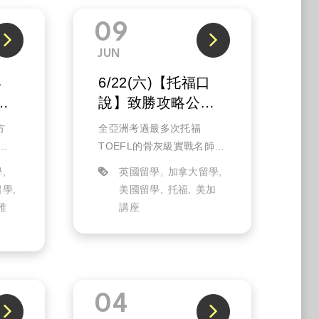
09
JUN
年
6/22(六)【托福口
惠
說】致勝攻略公開
課(已結束)
方
全亞洲考過最多次托福
TOEFL的骨灰級實戰名師-
格下
江璞老師，讓美加托福資深
學
英國留學
加拿大留學
老師江璞為同學帶來最新
留學
美國留學
托福
美加
e
TOEFL托福口說高分技巧，
雅
講座
箱、
以及講授獨家模考真題，幫
座
獎等
助你更快出分！
04