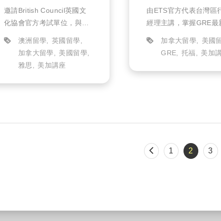
方講座(實體)
講座
邀請British Council英國文
由ETS官方代表台灣區
化協會官方考試單位，與美
經理主講，掌握GRE最
加資深雅思老師強強聯手，
情趨勢以及官方備考資
澳洲留學
英國留學
加拿大留學
美國
為同學帶來最新IELTS雅思
下半場美加獨家加碼，
加拿大留學
美國留學
GRE
托福
美加
備考資源，以及寫作高分技
GRE Verbal閱讀答題
雅思
美加講座
巧！
略，限時免費公開課！
1
2
3