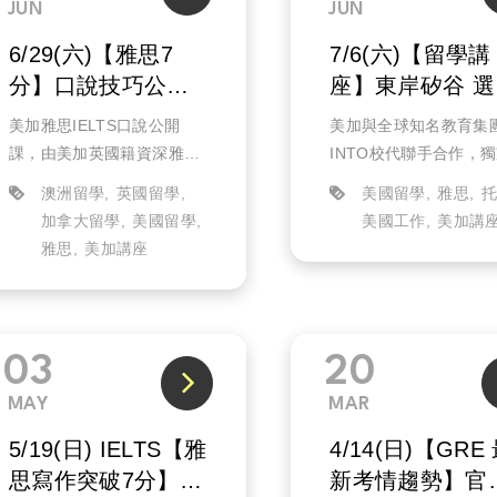
JUN
JUN
6/29(六)【雅思7
7/6(六)【留學講
分】口說技巧公開
座】東岸矽谷 選
課(已結束)
GEORGE MAS
美加雅思IELTS口說公開
美加與全球知名教育集
優勢解析(實體)
課，由美加英國籍資深雅思
INTO校代聯手合作，
老師Mark講解考題重點。
析2025就業熱門科系
澳洲留學
英國留學
美國留學
雅思
10年以上雅思教學經驗的
及美國的就業市場。除
加拿大留學
美國留學
美國工作
美加講
Mark老師，將講解考官如何
George Mason Univers
雅思
美加講座
評筆考生的口說成績雅思，
入學申請介紹，更解析
以及雅思IELTS口說的高
些具備前景...
分...
03
20
MAY
MAR
5/19(日) IELTS【雅
4/14(日)【GRE
思寫作突破7分】官
新考情趨勢】官