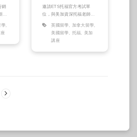
情】分享會
行銷
邀請ETS托福官方考試單
新考
位，與美加資深托福老師強
源，
強聯手，為同學帶來最新
留學
英國留學
加拿大留學
分享
TOEFL托福備考資源，以及
講座
美國留學
托福
美加
高分策
口說高分技巧！
講座