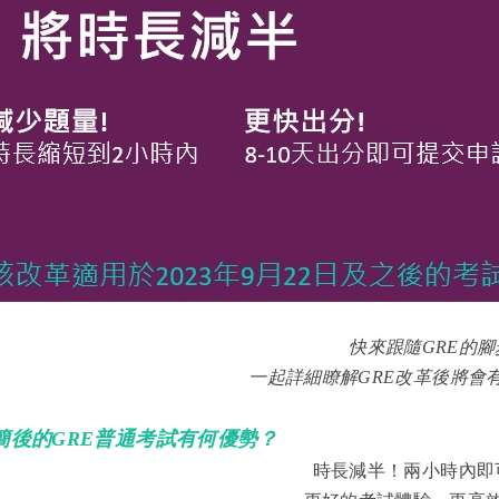
快來跟隨GRE的腳
一起詳細瞭解GRE改革後將會
簡後的GRE普通考試有何優勢？
時長減半！兩小時內即