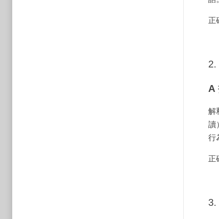
正
2.
A
解
讀
行
正
3.