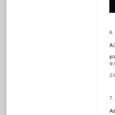
6.
A
解
常
正
7.
A