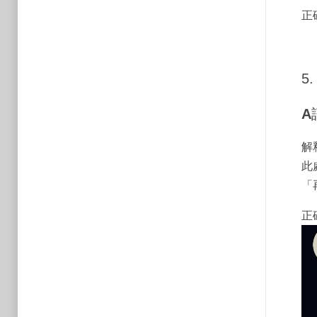
正
5
A
解
此
「
正