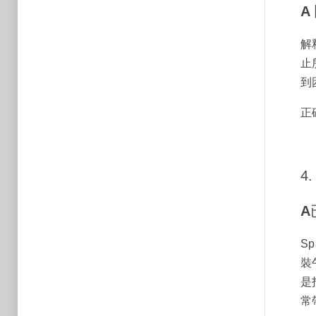
A
解
止
到
正
4.
A
S
裝
是
常