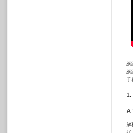
網
網
手
1.
A
解
話