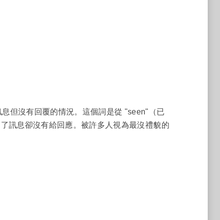
但沒有回覆的情況。這個詞是從 "seen"（已
看到了訊息卻沒有給回應。被許多人視為最沒禮貌的