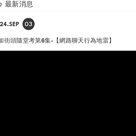
最新消息
03
24.SEP
加街頭隨堂考第6集-【網路聊天行為地雷】