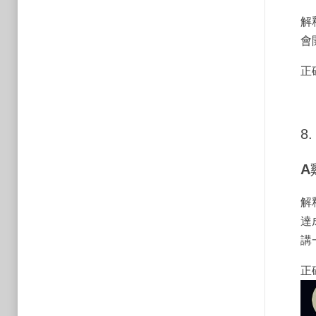
解
會
正
8
A
解
達
講
正