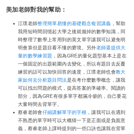
美加老師對我的幫助：
江璞老師
整理簡單易懂的基礎觀念複習講義
，幫助
我用短時間回憶起大學之後就拋掉的數學知識，同
時整理了數學上常用到的英文單字讓我可以避免明
明會算但是題目看不懂的窘境。另外
老師還提供大
量的數學練習題
，因為GRE的量化題型基本上是在
一個固定的出題範圍內去變化，所以有題目去反覆
練習的話可以加快回答的速度，江璞老師也會
教大
家如何去分析題目問法
是在考什麼數學概念，讓我
可以找出問題的模式，提高答案的準確率。閱讀的
部分，因為GRE有很多單字都滿冷僻的，自己要花
大量時間去背單字。
蔡睿老師會
仔細講解單字的字根
，讓我可以在遇到
不熟悉的單字時可以大概猜一下是正面或是負面意
義，蔡睿老師上課時提到的一些口訣也讓我在背單