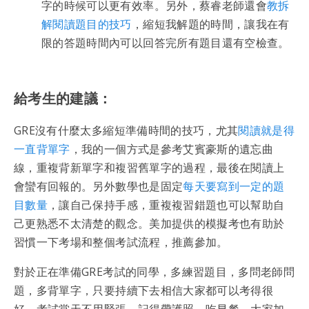
字的時候可以更有效率。另外，蔡睿老師還會
教拆
解閱讀題目的技巧
，縮短我解題的時間，讓我在有
限的答題時間內可以回答完所有題目還有空檢查。
給考生的建議：
GRE沒有什麼太多縮短準備時間的技巧，尤其
閱讀就是得
一直背單字
，我的一個方式是參考艾賓豪斯的遺忘曲
線，重複背新單字和複習舊單字的過程，最後在閱讀上
會蠻有回報的。另外數學也是固定
每天要寫到一定的題
目數量
，讓自己保持手感，重複複習錯題也可以幫助自
己更熟悉不太清楚的觀念。美加提供的模擬考也有助於
習慣一下考場和整個考試流程，推薦參加。
對於正在準備GRE考試的同學，多練習題目，多問老師問
題，多背單字，只要持續下去相信大家都可以考得很