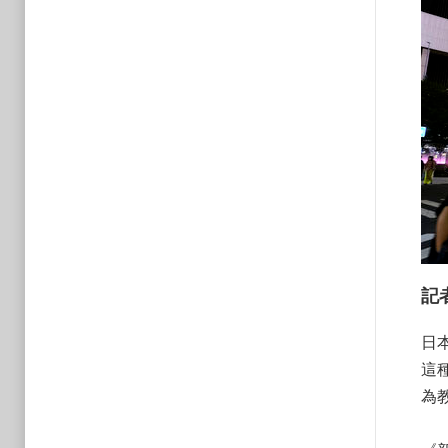
記
日
這
為