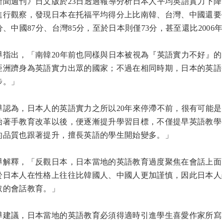
新聞週刊》日文版於23日透過報導分析日本人平均英語實力下降
進行觀察，發現日本在托福平均得分上比南韓、台灣、中國還要低
6分、中國87分、台灣85分，至於日本則僅73分，甚至還比200
導指出，「南韓20年前也同樣與日本被視為『英語實力不好』
亞洲躋身為英語實力出眾的國家；不過在相同時期，日本的英語
步。」
導認為，日本人的英語實力之所以20年來停滯不前，很有可能是
始著手教育改革以後，便逐漸提升學習目標，不僅提早英語教學
的品質也跟著提升，擅長英語的學生開始變多。」
導解釋，「反觀日本，日本當地的英語教育過度聚焦在會話上面
於日本人在性格上往往比韓國人、中國人更加謹慎，因此日本人
取的會話教育。」
導建議，日本當地的英語教育必須得適時引進學生喜愛作家所寫