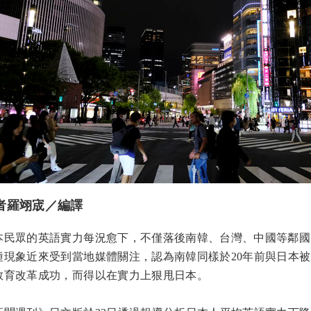
者羅翊宬／編譯
本民眾的英語實力每況愈下，不僅落後南韓、台灣、中國等鄰國
種現象近來受到當地媒體關注，認為南韓同樣於20年前與日本
教育改革成功，而得以在實力上狠甩日本。