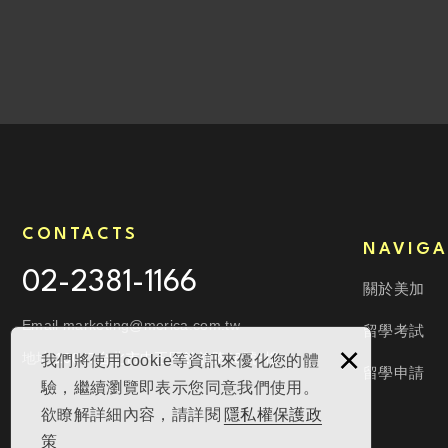
CONTACTS
NAVIGA
02-2381-1166
關於美加
Email marketing@merica.com.tw
留學考試
×
地址
10047台北市中正區館前路28號8樓
我們將使用cookie等資訊來優化您的體
留學申請
驗，繼續瀏覽即表示您同意我們使用。
欲瞭解詳細內容，請詳閱
隱私權保護政
策