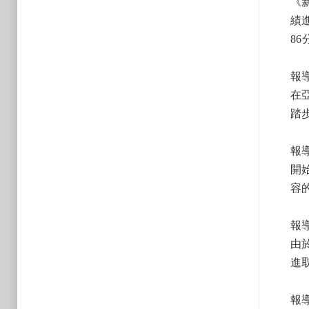
《
績
8
報
在
踏
報
開
容
報
由
進
報